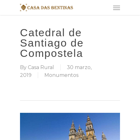
Skip
Menu
to
main
content
Catedral de
Santiago de
Compostela
By
Casa Rural
30 marzo,
2019
Monumentos